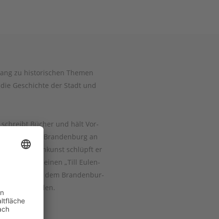
ang zu his­to­ri­schen The­men
 die Geschich­te der Stadt und
kel, schreibt Bücher und hält Vor­
ri­schen Ver­ein Bran­den­burg an
n­gen und Klein­kunst schlüpft er
­dun­gen. Für sei­nen „Till Eulen­
ist er 2017 mit dem Bran­den­bur­
e­zeich­net worden.