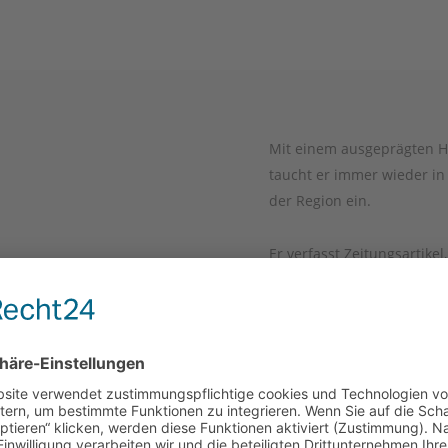
Mit einem aus­ge­präg­ten H
taucht er immer wie­der in
der Regi­on ein.
Er ver­fasst Zei­tungs­ar­ti­
trä­ge, z. B. vor dem His­to­
der Havel. Für Stadt­füh­ru
gern in his­to­ri­sche Gewan
spie­gel zu Bran­den­burg“ 
ger Tou­ris­ti­ker­preis aus­g